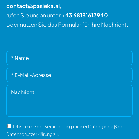
contact@pasieka.ai
,
rufen Sie uns an unter
+43 68181613940
oder nutzen Sie das Formular für Ihre Nachricht.
Please
Please
leave
leave
this
this
field
field
empty.
empty.
Ich stimme der Verarbeitung meiner Daten gemäß der
Datenschutzerklärung
zu.